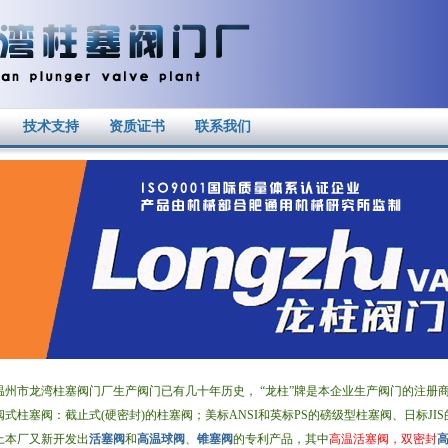
技术支持
资质证书
联系我们
市龙湾柱塞阀门厂生产阀门已有几十年历史， “龙柱”牌是本企业生产阀门的注册
阀式柱塞阀：截止式(硬密封)的柱塞阀；美标ANSI和英标PS的磅级型柱塞阀、日标J
上本厂又新开发出
活塞阀
和
高温球阀
、
锥塞阀
的专利产品，其中
高温活塞阀，双密封