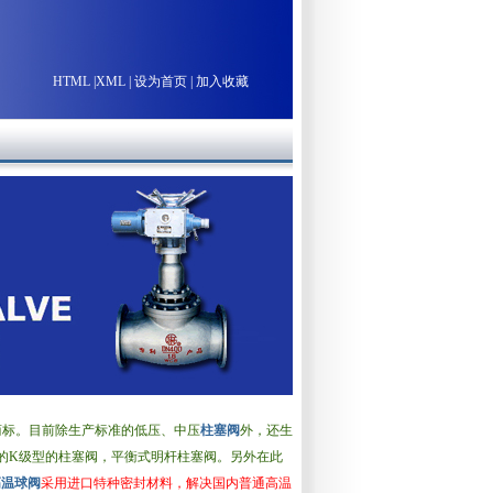
HTML
|
XML
|
设为首页
|
加入收藏
商标。目前除生产标准的低压、中压
柱塞阀
外，还生
IS的K级型的柱塞阀，平衡式明杆柱塞阀。另外在此
高温球阀
采用进口特种密封材料，解决国内普通高温