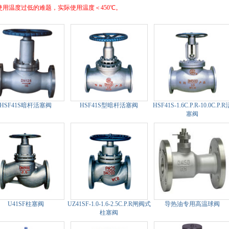
使用温度过低的难题，实际使用温度＜450℃。
HSF41S暗杆活塞阀
HSF41S型暗杆活塞阀
HSF41S-1.6C.P.R-10.0C.P.R
塞阀
U41SF柱塞阀
UZ41SF-1.0-1.6-2.5C.P.R闸阀式
导热油专用高温球阀
柱塞阀