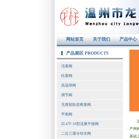
网站首页
关于我们
产品中心
产品展区 PRODUCTS
活塞阀
柱塞阀
高温球阀
调节阀
无麿损轨道锥塞阀
平衡阀
温州
ZL47F-16型流量平衡阀
产闸
二位三通冷却水阀
基础