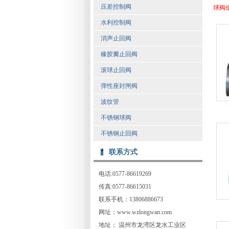
压差控制阀
球阀
水利控制阀
消声止回阀
橡胶瓣止回阀
滚球止回阀
弹性座封闸阀
波纹管
不锈钢球阀
不锈钢止回阀
联系方式
电话:0577-86619269
传真:0577-86615031
联系手机：13806886673
网址：www.wzlongwan.com
地址： 温州市龙湾区龙水工业区