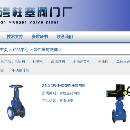
技术支持
资质证书
联系我们
主页
>
产品中心
>
弹性座封闸阀
>
主营产品：
活塞阀
、
柱塞阀
、
高温球阀
、
手动调节阀
、
平衡阀
、
二位三
纹管
、
不锈钢球阀
Z41X型明杆式弹性座封闸阀
所属类别：弹性座封闸阀
产品信息：
查看详细