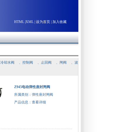
HTML
|
XML
|
设为首页
|
加入收藏
通冷却水阀
、
控制阀
、
止回阀
、
闸阀
、
波
Z945电动弹性座封闸阀
所属类别：弹性座封闸阀
产品信息：
查看详细