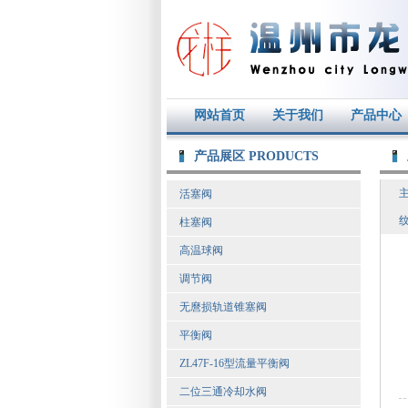
网站首页
关于我们
产品中心
产品展区 PRODUCTS
活塞阀
柱塞阀
高温球阀
调节阀
无麿损轨道锥塞阀
平衡阀
ZL47F-16型流量平衡阀
二位三通冷却水阀