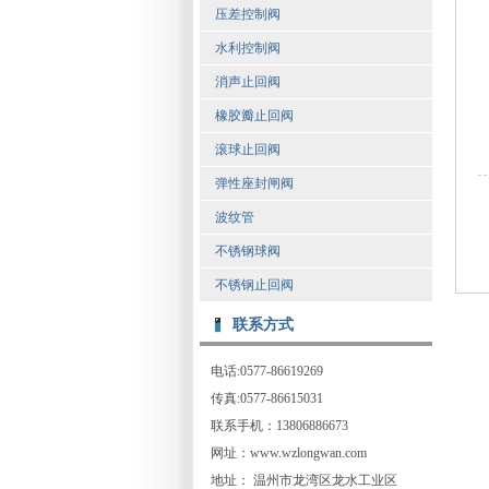
压差控制阀
水利控制阀
消声止回阀
橡胶瓣止回阀
滚球止回阀
弹性座封闸阀
波纹管
不锈钢球阀
不锈钢止回阀
联系方式
电话:0577-86619269
传真:0577-86615031
联系手机：13806886673
网址：www.wzlongwan.com
地址： 温州市龙湾区龙水工业区