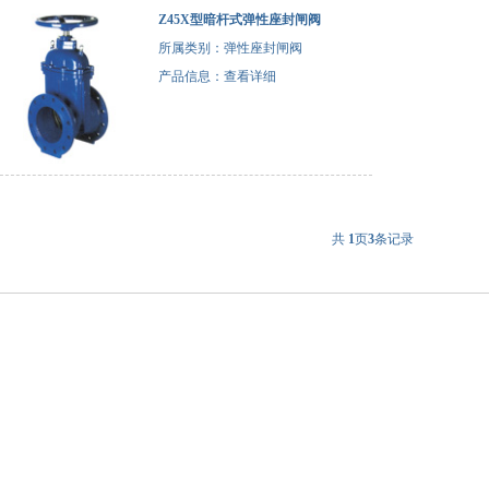
Z45X型暗杆式弹性座封闸阀
所属类别：弹性座封闸阀
产品信息：
查看详细
共
1
页
3
条记录