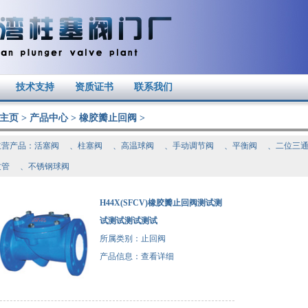
技术支持
资质证书
联系我们
主页
>
产品中心
>
橡胶瓣止回阀
>
主营产品：
活塞阀
、
柱塞阀
、
高温球阀
、
手动调节阀
、
平衡阀
、
二位三
纹管
、
不锈钢球阀
H44X(SFCV)橡胶瓣止回阀测试测
试测试测试测试
所属类别：止回阀
产品信息：
查看详细