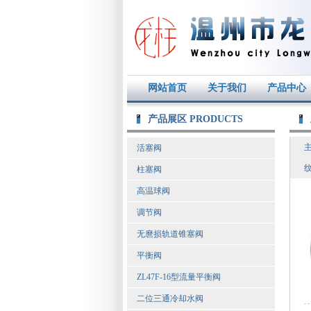
网站首页
关于我们
产品中心
产品展区 PRODUCTS
活塞阀
柱塞阀
高温球阀
调节阀
无麿损轨道锥塞阀
平衡阀
ZL47F-16型流量平衡阀
二位三通冷却水阀