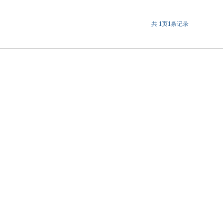
共
1
页
1
条记录