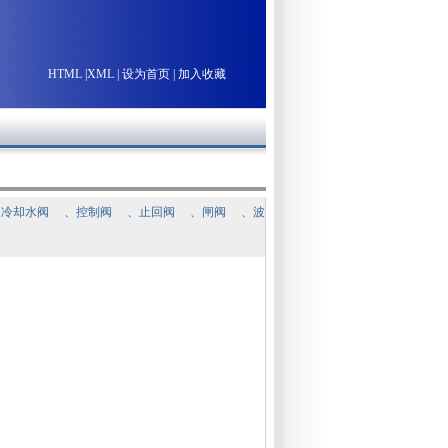
HTML
|
XML
|
设为首页
|
加入收藏
通冷却水阀
、
控制阀
、
止回阀
、
闸阀
、
波