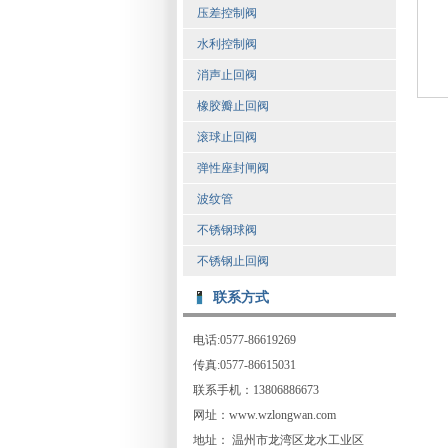
压差控制阀
水利控制阀
消声止回阀
橡胶瓣止回阀
滚球止回阀
弹性座封闸阀
波纹管
不锈钢球阀
不锈钢止回阀
联系方式
电话:0577-86619269
传真:0577-86615031
联系手机：13806886673
网址：www.wzlongwan.com
地址： 温州市龙湾区龙水工业区