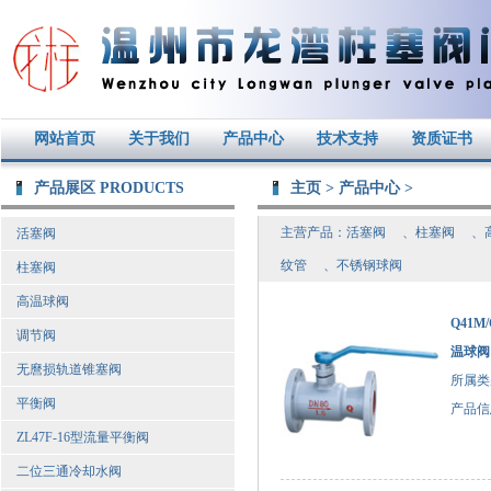
网站首页
关于我们
产品中心
技术支持
资质证书
产品展区 PRODUCTS
主页
>
产品中心
>
主营产品：
活塞阀
、
柱塞阀
、
活塞阀
纹管
、
不锈钢球阀
柱塞阀
高温球阀
Q41M/
调节阀
温球阀
无麿损轨道锥塞阀
所属类
平衡阀
产品信
ZL47F-16型流量平衡阀
二位三通冷却水阀