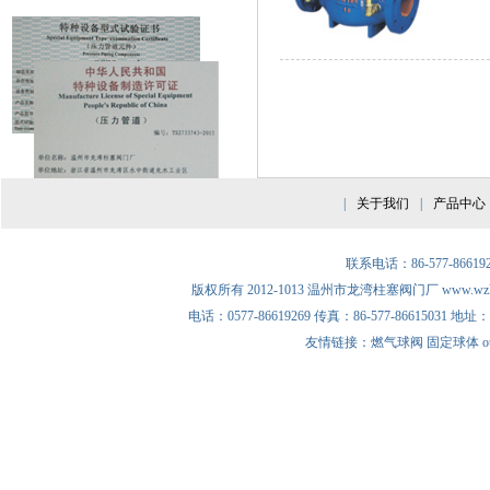
|
关于我们
|
产品中心
联系电话：86-577-866192
版权所有 2012-1013 温州市龙湾柱塞阀门厂
www.wz
电话：0577-86619269 传真：86-577-86615031
友情链接：
燃气球阀
固定球体
o