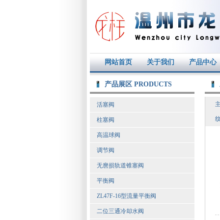
网站首页
关于我们
产品中心
产品展区 PRODUCTS
活塞阀
柱塞阀
高温球阀
调节阀
无麿损轨道锥塞阀
平衡阀
ZL47F-16型流量平衡阀
二位三通冷却水阀