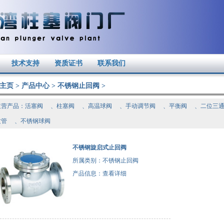
技术支持
资质证书
联系我们
主页
>
产品中心
>
不锈钢止回阀
>
主营产品：
活塞阀
、
柱塞阀
、
高温球阀
、
手动调节阀
、
平衡阀
、
二位三
纹管
、
不锈钢球阀
不锈钢旋启式止回阀
所属类别：不锈钢止回阀
产品信息：
查看详细