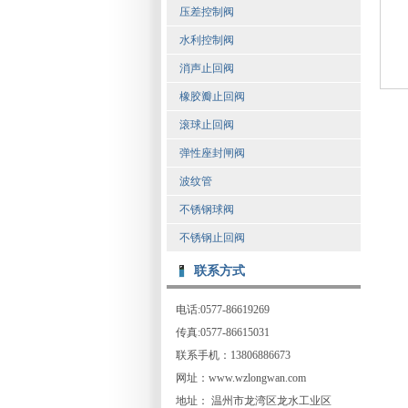
压差控制阀
水利控制阀
消声止回阀
橡胶瓣止回阀
滚球止回阀
弹性座封闸阀
波纹管
不锈钢球阀
不锈钢止回阀
联系方式
电话:0577-86619269
传真:0577-86615031
联系手机：13806886673
网址：www.wzlongwan.com
地址： 温州市龙湾区龙水工业区