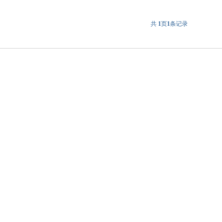
共
1
页
1
条记录