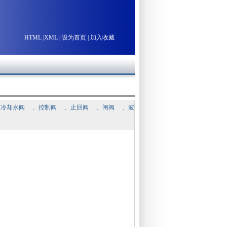
HTML
|
XML
|
设为首页
|
加入收藏
通冷却水阀
、
控制阀
、
止回阀
、
闸阀
、
波