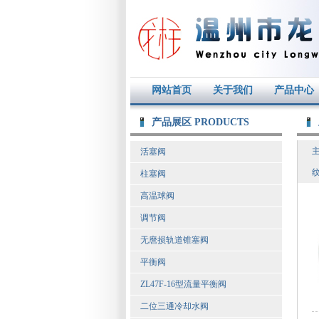
网站首页
关于我们
产品中心
产品展区 PRODUCTS
活塞阀
柱塞阀
高温球阀
调节阀
无麿损轨道锥塞阀
平衡阀
ZL47F-16型流量平衡阀
二位三通冷却水阀