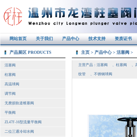
网站首页
关于我们
产品中心
技术支持
资质证书
产品展区 PRODUCTS
主页
>
产品中心
>
活塞阀
>
主营产品：
活塞阀
、
柱塞阀
、
活塞阀
纹管
、
不锈钢球阀
柱塞阀
高温球阀
调节阀
无麿损轨道锥塞阀
平衡阀
ZL47F-16型流量平衡阀
二位三通冷却水阀