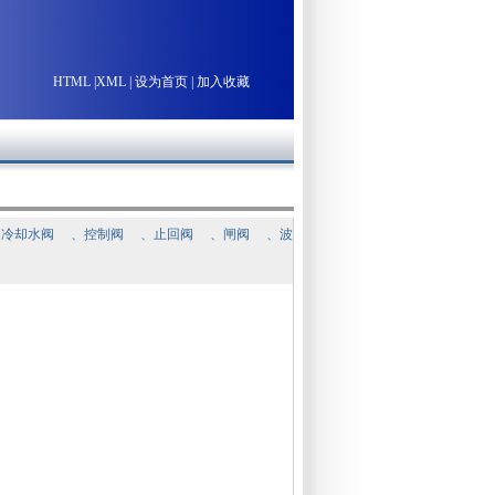
HTML
|
XML
|
设为首页
|
加入收藏
通冷却水阀
、
控制阀
、
止回阀
、
闸阀
、
波