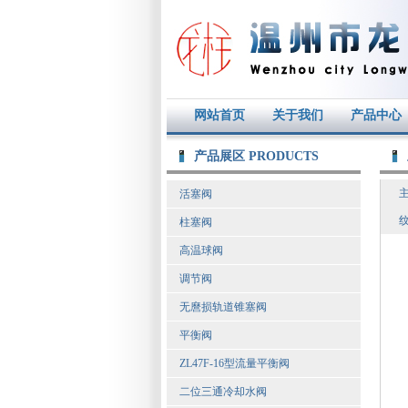
网站首页
关于我们
产品中心
产品展区 PRODUCTS
活塞阀
柱塞阀
高温球阀
调节阀
无麿损轨道锥塞阀
平衡阀
ZL47F-16型流量平衡阀
二位三通冷却水阀