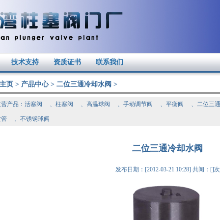
技术支持
资质证书
联系我们
主页
>
产品中心
>
二位三通冷却水阀
>
主营产品：
活塞阀
、
柱塞阀
、
高温球阀
、
手动调节阀
、
平衡阀
、
二位三
纹管
、
不锈钢球阀
二位三通冷却水阀
发布日期：[2012-03-21 10:28] 共阅：[
]次