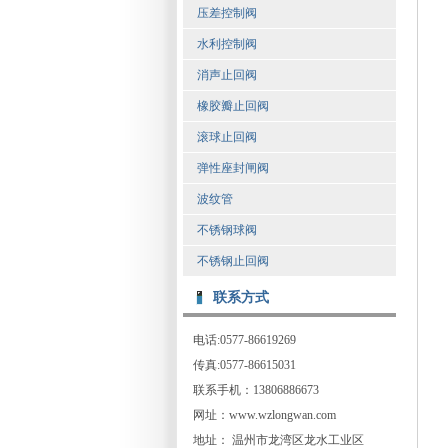
压差控制阀
水利控制阀
消声止回阀
橡胶瓣止回阀
滚球止回阀
弹性座封闸阀
波纹管
不锈钢球阀
不锈钢止回阀
联系方式
电话:0577-86619269
传真:0577-86615031
联系手机：13806886673
网址：www.wzlongwan.com
地址： 温州市龙湾区龙水工业区