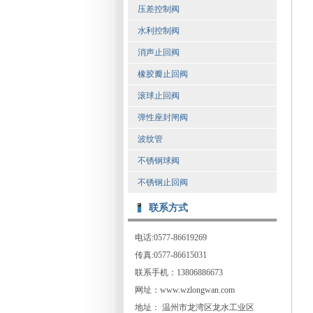
压差控制阀
水利控制阀
消声止回阀
橡胶瓣止回阀
滚球止回阀
弹性座封闸阀
波纹管
不锈钢球阀
不锈钢止回阀
联系方式
电话:0577-86619269
传真:0577-86615031
联系手机：13806886673
网址：www.wzlongwan.com
地址： 温州市龙湾区龙水工业区