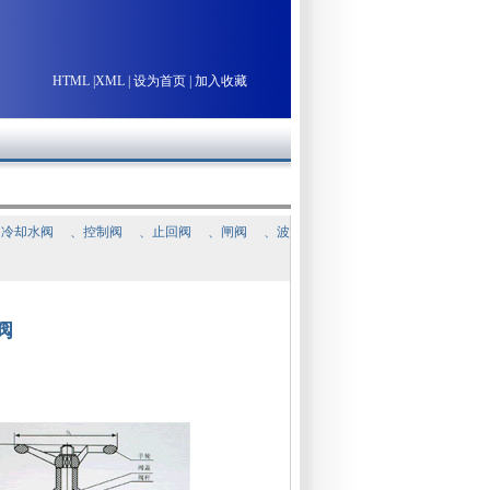
HTML
|
XML
|
设为首页
|
加入收藏
通冷却水阀
、
控制阀
、
止回阀
、
闸阀
、
波
塞阀