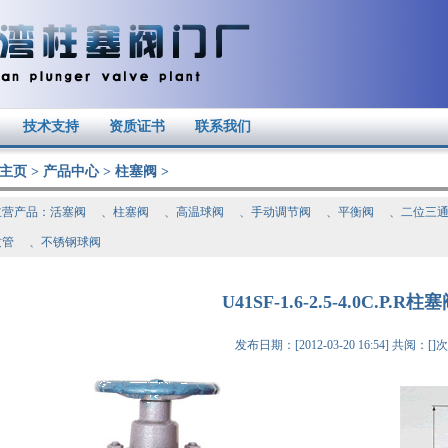
技术支持
资质证书
联系我们
主页
>
产品中心
>
柱塞阀
>
主营产品：
活塞阀
、
柱塞阀
、
高温球阀
、
手动调节阀
、
平衡阀
、
二位三
纹管
、
不锈钢球阀
U41SF-1.6-2.5-4.0C.P.R柱
发布日期：[2012-03-20 16:54] 共阅：[
]次