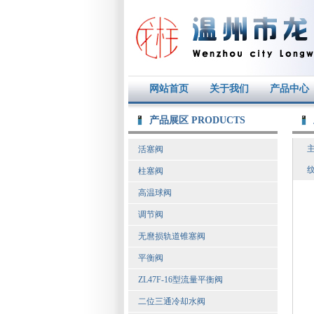
网站首页
关于我们
产品中心
产品展区 PRODUCTS
活塞阀
柱塞阀
高温球阀
调节阀
无麿损轨道锥塞阀
平衡阀
ZL47F-16型流量平衡阀
二位三通冷却水阀